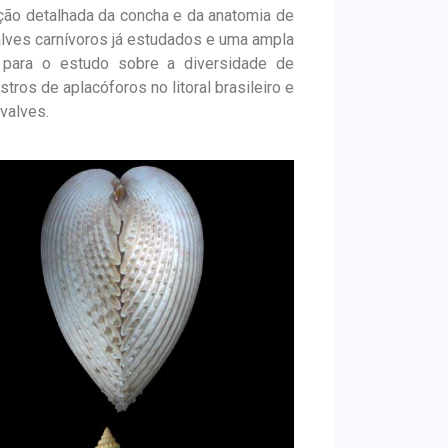
rição detalhada da concha e da anatomia de
lves carnívoros já estudados e uma ampla
 para o estudo sobre a diversidade de
ros de aplacóforos no litoral brasileiro e
valves.