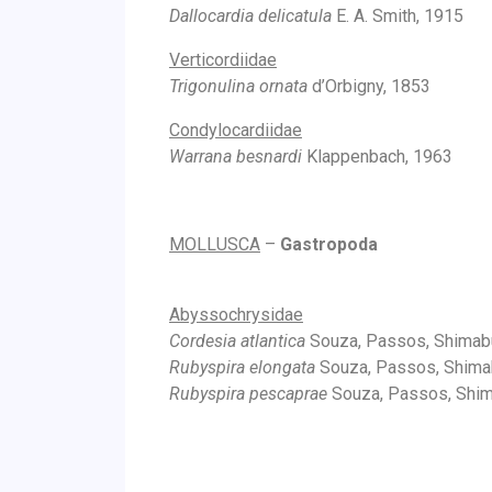
Dallocardia delicatula
E. A. Smith, 1915
Verticordiidae
Trigonulina ornata
d’Orbigny, 1853
Condylocardiidae
Warrana besnardi
Klappenbach, 1963
MOLLUSCA
–
Gastropoda
Abyssochrysidae
Cordesia atlantica
Souza, Passos, Shimab
Rubyspira elongata
Souza, Passos, Shima
Rubyspira pescaprae
Souza, Passos, Shim