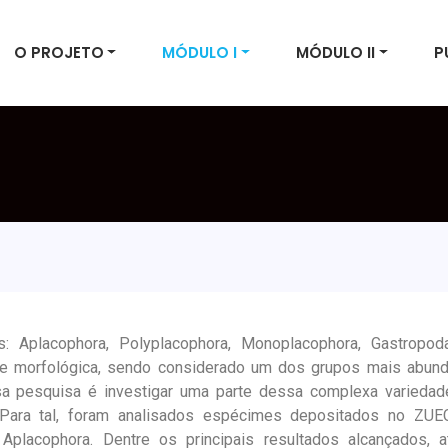
O PROJETO
MÓDULO I
MÓDULO II
P
s: Aplacophora, Polyplacophora, Monoplacophora, Gastropod
e morfológica, sendo considerado um dos grupos mais abun
ssa pesquisa é investigar uma parte dessa complexa variedad
 Para tal, foram analisados espécimes depositados no ZU
e Aplacophora. Dentre os principais resultados alcançados