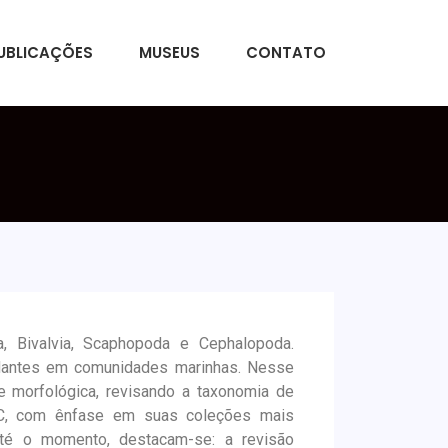
UBLICAÇÕES
MUSEUS
CONTATO
a, Bivalvia, Scaphopoda e Cephalopoda.
dantes em comunidades marinhas. Nesse
e morfológica, revisando a taxonomia de
EC, com ênfase em suas coleções mais
, até o momento, destacam-se: a revisão