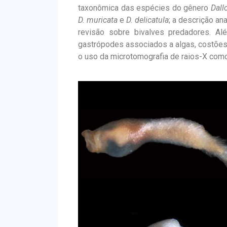
taxonômica das espécies do gênero
Dall
D. muricata
e
D. delicatula
; a descrição a
revisão sobre bivalves predadores. A
gastrópodes associados a algas, costões r
o uso da microtomografia de raios-X como