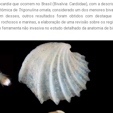
ocardia
que ocorrem no Brasil (Bivalvia: Cardiidae), com a desc
natômica de
Trigonulina ornata
, considerado um dos menores biva
lém desses, outros resultados foram obtidos com destaque
ochosos e marinas, a elaboração de uma revisão sobre os regist
 ferramenta não invasiva no estudo detalhado da anatomia de bi