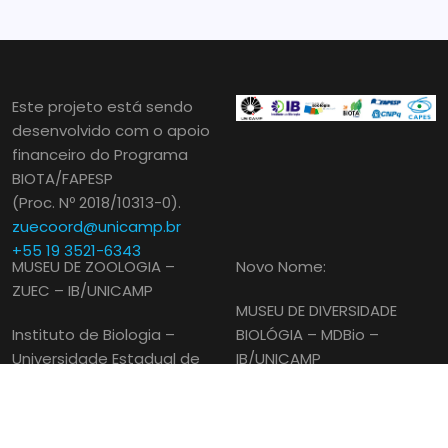
Este projeto está sendo
desenvolvido com o apoio
financeiro do Programa
BIOTA/FAPESP
(Proc. Nº 2018/10313-0).
zuecoord@unicamp.br
+55 19 3521-6343
MUSEU DE ZOOLOGIA –
Novo Nome:
ZUEC – IB/UNICAMP
MUSEU DE DIVERSIDADE
Instituto de Biologia –
BIOLÓGIA – MDBio –
Universidade Estadual de
IB/UNICAMP
Campinas