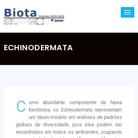
TO
NA
ECHINODERMATA
C
omo abundante componente da fauna
bentônica, os Echinodermata representam
um táxon modelo em análises de padrões
globais de diversidade, pois eles podem ser
encontrados em todos os ambientes, ocupando