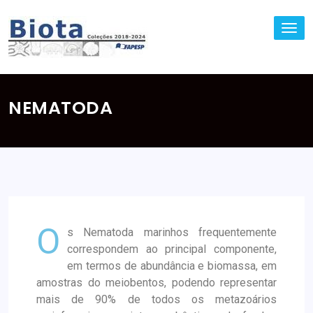
TO
NA
NEMATODA
O
s Nematoda marinhos frequentemente
correspondem ao principal componente,
em termos de abundância e biomassa, em
amostras do meiobentos, podendo representar
mais de 90% de todos os metazoários